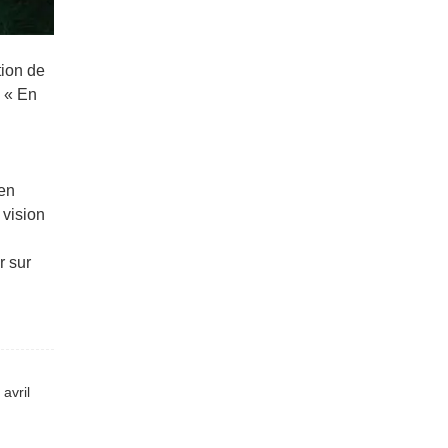
tion de
: « En
 en
 vision
r sur
avril