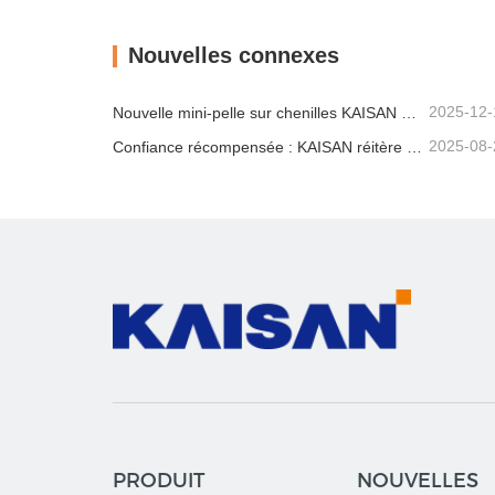
Contacter maintenant
Cont
Nouvelles connexes
2025-12-
Nouvelle mini-pelle sur chenilles KAISAN de 1,2 tonne : conception à empattement court pour les travaux en espaces restreints
2025-08-
Confiance récompensée : KAISAN réitère sa commande de 20 excavatrices auprès d'un partenaire portugais de longue date
PRODUIT
NOUVELLES