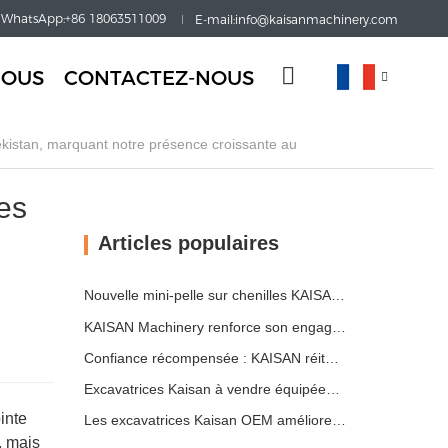
WhatsApp:+86 18063511009
E-mail:info@kaisanmachinery.com
NOUS
CONTACTEZ-NOUS
es
Articles populaires
Nouvelle mini-pelle sur chenilles KAISAN de 1,2 tonne : conception à empattement court pour les travaux en espaces restreints
KAISAN Machinery renforce son engagement de soutien mondial avec une mission technique proactive en
Confiance récompensée : KAISAN réitère sa commande de 20 excavatrices auprès d'un partenaire portugais de longue date
Excavatrices Kaisan à vendre équipées de marteaux puissants et de vérins hydrauliques de précision
inte
Les excavatrices Kaisan OEM améliorent l’efficacité des projets d’aménagement paysager
, mais