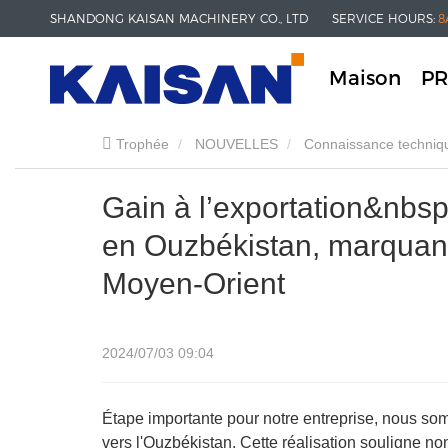
SHANDONG KAISAN MACHINERY CO., LTD
SERVICE HOURS:
8
Maison
PR
Trophée
NOUVELLES
Connaissance techniq
Moyen-Orient
Gain à l’exportation&nbsp
en Ouzbékistan, marquant
Moyen-Orient
2024/07/03 09:04
Étape importante pour notre entreprise, nous so
vers l'Ouzbékistan. Cette réalisation souligne