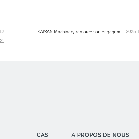
acter maintenant
Contacter maintenant
12
2025-
KAISAN Machinery renforce son engagement de soutien mondial avec une mission technique proactive en
21
CAS
À PROPOS DE NOUS