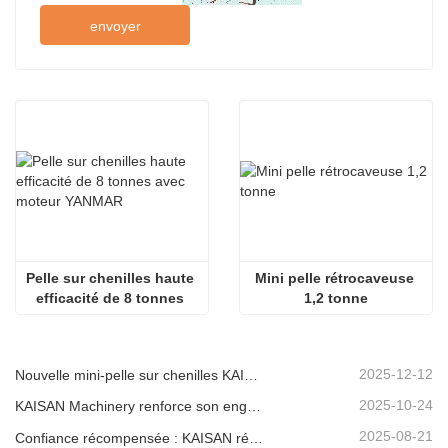
envoyer
Pelle sur chenilles haute 
Mini pelle rétrocaveuse 
efficacité de 8 tonnes 
1,2 tonne
avec moteur YANMAR
2025-12-12
Nouvelle mini-pelle sur chenilles KAISAN de 1,2 tonne : conception à empattement court pour les travaux en espaces restreints
2025-10-24
KAISAN Machinery renforce son engagement de soutien mondial avec une mission technique proactive en
2025-08-21
Confiance récompensée : KAISAN réitère sa commande de 20 excavatrices auprès d'un partenaire portugais de longue date