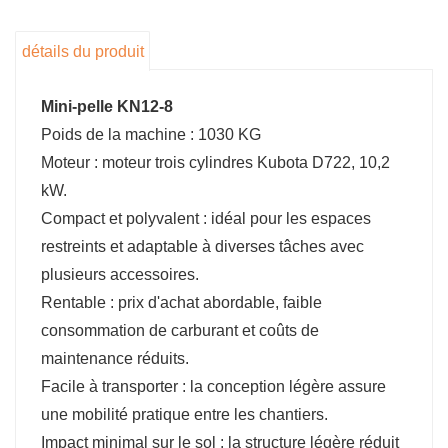
modèles de produits vont de 0,8 tonne à 12
tonnes. (Pelle sur chenilles ou sur pneus ou sur
détails du produit
chenilles) peut répondre à vos besoins et
prendre en charge la personnalisation
Mini-pelle KN12-8
Pour distributeur
Poids de la machine : 1030 KG
Nous fournirons des services d'assurance
Moteur : moteur trois cylindres Kubota D722, 10,2
qualité pour vos produits pendant la période de
kW.
garantie du produit. Dans le même temps, nous
Compact et polyvalent : idéal pour les espaces
ferons gratuitement de la publicité pour vous
restreints et adaptable à diverses tâches avec
dans votre pays et prendrons en charge les
plusieurs accessoires.
couleurs personnalisées et les marques de
Rentable : prix d'achat abordable, faible
produits.
consommation de carburant et coûts de
maintenance réduits.
Facile à transporter : la conception légère assure
une mobilité pratique entre les chantiers.
Impact minimal sur le sol : la structure légère réduit