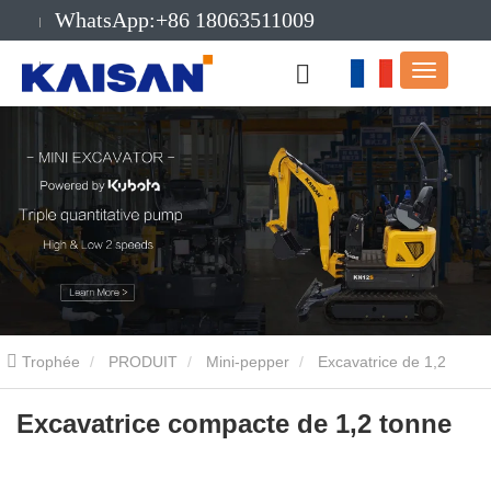
WhatsApp:+86 18063511009
E-mail:info@kaisanmachinery.com
Trophée
PRODUIT
Mini-pepper
Excavatrice de 1,2
tonne
Excavatrice compacte de 1,2 tonne
Excavatrice compacte de 1,2 tonne