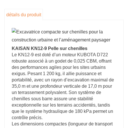
de 6,5 mm et une longueur de transport de 3000
mm, améliorant la maniabilité. La conception
détails du produit
privilégie la durabilité, avec des composants tels
que la valve de nettoyage de 700 x 800 mm
assurant une fiabilité à long terme.
Idéal pour la construction urbaine et
l’aménagement paysager, le KN12-9 allie
KAISAN KN12-9 Pelle sur chenilles
Le KN12-9 est doté d’un moteur KUBOTA D722
compacité, puissance et agilité. Fabriqué par
robuste associé à un godet de 0,025 CBM, offrant
Shandong Kaisan Machinery Co., Ltd., il répond
des performances agiles pour les sites urbains
à des normes industrielles rigoureuses, offrant
exigus. Pesant 1 200 kg, il allie puissance et
un équilibre entre efficacité et facilité d’utilisation
portabilité, avec un rayon d’excavation maximal de
pour les environnements exigeants.
35,0 m et une profondeur verticale de 17,0 m pour
un terrassement polyvalent. Son système de
chenilles sous barre assure une stabilité
exceptionnelle sur les terrains accidentés, tandis
que le système hydraulique de 180 kPa permet un
contrôle précis.
Les dimensions compactes (longueur de transport