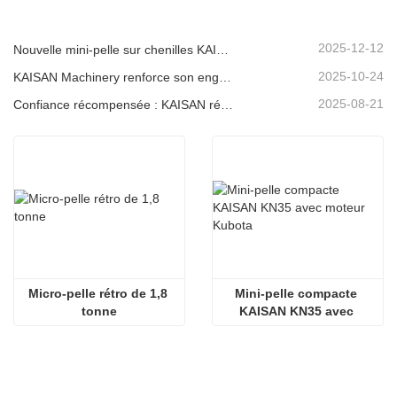
espaces verts
2025-12-12
Nouvelle mini-pelle sur chenilles KAISAN de 1,2 tonne : conception à empattement court pour les travaux en espaces restreints
2025-10-24
KAISAN Machinery renforce son engagement de soutien mondial avec une mission technique proactive en
2025-08-21
Confiance récompensée : KAISAN réitère sa commande de 20 excavatrices auprès d'un partenaire portugais de longue date
Micro-pelle rétro de 1,8 
Mini-pelle compacte 
tonne
KAISAN KN35 avec 
moteur Kubota