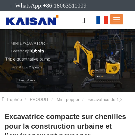
WhatsApp:+86 18063511009
E-mail:info@kaisanmachinery.com
Trophée
PRODUIT
Mini-pepper
Excavatrice de 1,2
tonne
Excavatrice compacte sur chenilles pour la construction
Excavatrice compacte sur chenilles
pour la construction urbaine et
urbaine et l’aménagement paysager