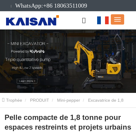
WhatsApp:+86 18063511009
E-mail:info@kaisanmachinery.com
Trophée
PRODUIT
Mini-pepper
Excavatrice de 1,8
tonne
Pelle compacte de 1,8 tonne pour espaces restreints et
Pelle compacte de 1,8 tonne pour
espaces restreints et projets urbains
projets urbains