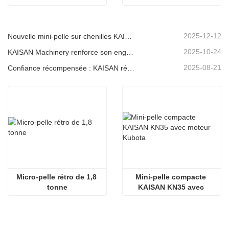
qualité, état neuf et 
d'origine, bon prix
2025-12-12
Nouvelle mini-pelle sur chenilles KAISAN de 1,2 tonne : conception à empattement court pour les travaux en espaces restreints
2025-10-24
KAISAN Machinery renforce son engagement de soutien mondial avec une mission technique proactive en
2025-08-21
Confiance récompensée : KAISAN réitère sa commande de 20 excavatrices auprès d'un partenaire portugais de longue date
Micro-pelle rétro de 1,8 
Mini-pelle compacte 
tonne
KAISAN KN35 avec 
moteur Kubota