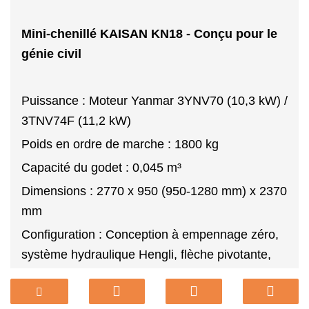
Mini-chenillé KAISAN KN18 - Conçu pour le
génie civil
Puissance : Moteur Yanmar 3YNV70 (10,3 kW) /
3TNV74F (11,2 kW)
Poids en ordre de marche : 1800 kg
Capacité du godet : 0,045 m³
Dimensions : 2770 x 950 (950-1280 mm) x 2370
mm
Configuration : Conception à empennage zéro,
système hydraulique Hengli, flèche pivotante,
châssis rétractable, toit ou cabine
Accessoires : godets de 200 mm à 1200 mm,