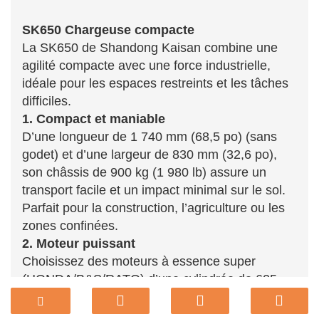
SK650 Chargeuse compacte
La SK650 de Shandong Kaisan combine une
agilité compacte avec une force industrielle,
idéale pour les espaces restreints et les tâches
difficiles.
1. Compact et maniable
D’une longueur de 1 740 mm (68,5 po) (sans
godet) et d’une largeur de 830 mm (32,6 po),
son châssis de 900 kg (1 980 lb) assure un
transport facile et un impact minimal sur le sol.
Parfait pour la construction, l’agriculture ou les
zones confinées.
2. Moteur puissant
Choisissez des moteurs à essence super
(HONDA/B&S/RATO) d’une cylindrée de 625
ml, d’une vitesse de 3 600 tr/min et d’une
durabilité refroidie à l’eau. Le réservoir de