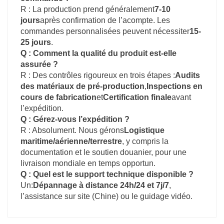
R : La production prend généralement
7-10
jours
après confirmation de l’acompte. Les
commandes personnalisées peuvent nécessiter
15-
25 jours
.
Q : Comment la qualité du produit est-elle
assurée ?
R : Des contrôles rigoureux en trois étapes :
Audits
des matériaux de pré-production
,
Inspections en
cours de fabrication
et
Certification finale
avant
l’expédition.
Q : Gérez-vous l’expédition ?
R : Absolument. Nous gérons
Logistique
maritime/aérienne/terrestre
, y compris la
documentation et le soutien douanier, pour une
livraison mondiale en temps opportun.
Q : Quel est le support technique disponible ?
Un:
Dépannage à distance 24h/24 et 7j/7
,
l’assistance sur site (Chine) ou le guidage vidéo.