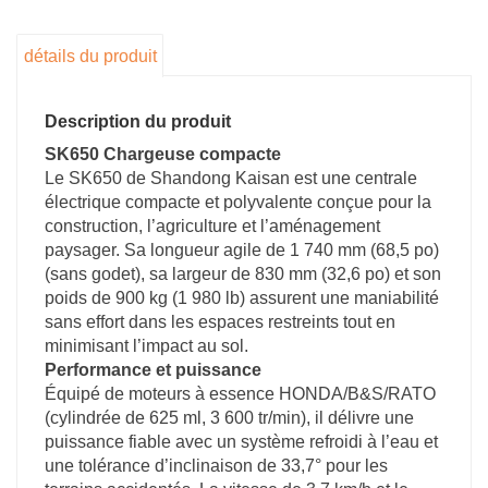
carburant de 25 litres et la tolérance
d’inclinaison de 33,7° permettent de longs
détails du produit
changements de vitesse sur les terrains
accidentés.
Description du produit
3. Hydraulique avancée
SK650 Chargeuse compacte
Le circuit hydraulique à double flux (faible débit :
Le SK650 de Shandong Kaisan est une centrale
62,4 L/min, haut débit : 56 L/min) à 3 625 l/po²
électrique compacte et polyvalente conçue pour la
permet de gérer les accessoires lourds, tandis
construction, l’agriculture et l’aménagement
que le réservoir hydraulique de 45,4 l et le
paysager. Sa longueur agile de 1 740 mm (68,5 po)
joystick pilote assurent un fonctionnement
(sans godet), sa largeur de 830 mm (32,6 po) et son
précis et sans fatigue.
poids de 900 kg (1 980 lb) assurent une maniabilité
4. Haute efficacité
sans effort dans les espaces restreints tout en
Une capacité de 350 kg et un godet de 0,15 m³
minimisant l’impact au sol.
Performance et puissance
s’attaquent facilement à la manutention des
Équipé de moteurs à essence HONDA/B&S/RATO
matériaux. Une vitesse de 3,7 km/h, un cycle de
(cylindrée de 625 ml, 3 600 tr/min), il délivre une
levage de 4 secondes et des hauteurs
puissance fiable avec un système refroidi à l’eau et
maximales de 96 po/59 po augmentent la
une tolérance d’inclinaison de 33,7° pour les
productivité lors de l’empilage ou du