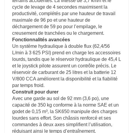
terrains accidentés. La vitesse de 3,7 km/h et le
chargement.
cycle de levage de 4 secondes maximisent la
5. Robuste et convivial
productivité, complétés par une hauteur de travail
maximale de 96 po et une hauteur de
La garde au sol de 92 mm (3,6 po) stabilise les
déchargement de 59 po pour l’empilage, le
terrains accidentés, tandis que la batterie 12
creusement de tranchées ou le chargement.
V/800CCA assure la fiabilité par temps froid.
Fonctionnalités avancées
Les commandes à deux axes simplifient la
Un système hydraulique à double flux (62,4/56
direction, le curling et le levage.
L/min à 3 625 PSI) prend en charge les accessoires
lourds, tandis que le réservoir hydraulique de 45,4 L
et le joystick pilote assurent un contrôle précis. Le
réservoir de carburant de 25 litres et la batterie 12
V/800 CCA améliorent la disponibilité et la fiabilité
par temps froid.
Construit pour durer
Avec une garde au sol de 92 mm (3,6 po), une
capacité de 350 kg conforme à la norme SAE et un
godet de 0,15 m³, la SK650 manipule des charges
lourdes sans effort. Son châssis renforcé et ses
commandes à deux axes simplifient l’utilisation,
réduisant ainsi le temps d’entraînement.