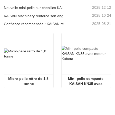
2025-12-12
Nouvelle mini-pelle sur chenilles KAISAN de 1,2 tonne : conception à empattement court pour les travaux en espaces restreints
2025-10-24
KAISAN Machinery renforce son engagement de soutien mondial avec une mission technique proactive en
2025-08-21
Confiance récompensée : KAISAN réitère sa commande de 20 excavatrices auprès d'un partenaire portugais de longue date
Micro-pelle rétro de 1,8 
Mini-pelle compacte 
tonne
KAISAN KN35 avec 
moteur Kubota