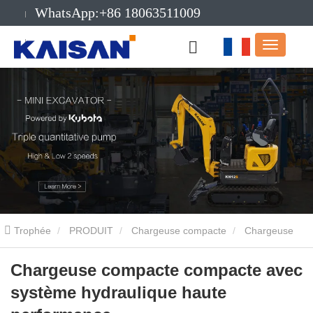
WhatsApp:+86 18063511009
E-mail:info@kaisanmachinery.com
Trophée
PRODUIT
Chargeuse compacte
Chargeuse
compacte compacte avec système hydraulique haute performance
Chargeuse compacte compacte avec
système hydraulique haute