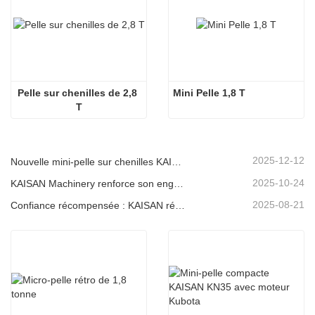
Pelle sur chenilles de 2,8 
Mini Pelle 1,8 T
T
2025-12-12
Nouvelle mini-pelle sur chenilles KAISAN de 1,2 tonne : conception à empattement court pour les travaux en espaces restreints
2025-10-24
KAISAN Machinery renforce son engagement de soutien mondial avec une mission technique proactive en
2025-08-21
Confiance récompensée : KAISAN réitère sa commande de 20 excavatrices auprès d'un partenaire portugais de longue date