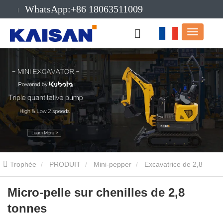
WhatsApp:+86 18063511009
E-mail:info@kaisanmachinery.com
Trophée
PRODUIT
Mini-pepper
Excavatrice de 2,8
tonnes
Micro-pelle sur chenilles de 2,8 tonnes
Micro-pelle sur chenilles de 2,8
tonnes