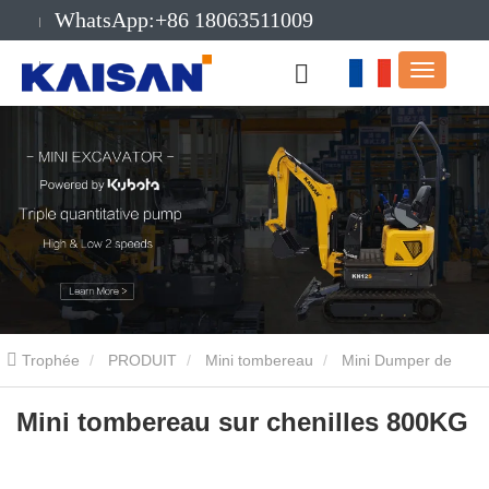
WhatsApp:+86 18063511009
E-mail:info@kaisanmachinery.com
Trophée
PRODUIT
Mini tombereau
Mini Dumper de
levage à chargement automatique
Mini tombereau sur chenilles
Mini tombereau sur chenilles 800KG
800KG