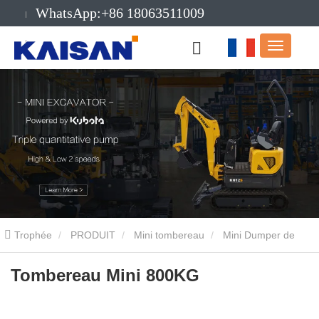
WhatsApp:+86 18063511009
E-mail:info@kaisanmachinery.com
Trophée
PRODUIT
Mini tombereau
Mini Dumper de
levage à chargement automatique
Tombereau Mini 800KG
Tombereau Mini 800KG